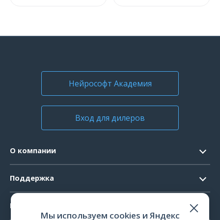
Нейрософт Академия
Вход для дилеров
О компании
Контакты
Поддержка
Официальные документы
Запрос ПО
Продукты
Новости
Мы используем cookies и Яндекс
Системные требования