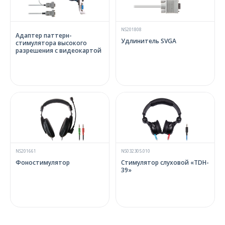
NS201808
Адаптер паттерн-
Удлинитель SVGA
стимулятора высокого
разрешения с видеокартой
NS201661
NS032305.010
Фоностимулятор
Стимулятор слуховой «TDH-
39»