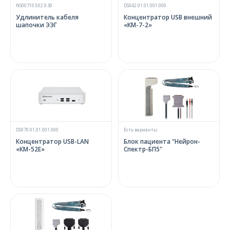
NS007103.023-30
DS042.01.01.001.000
Удлинитель кабеля
Концентратор USB внешний
шапочки ЭЭГ
«КМ-7-2»
DS079.01.01.001.000
Есть варианты
Концентратор USB-LAN
Блок пациента "Нейрон-
«КМ-52Е»
Спектр-БП5"