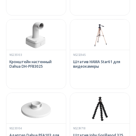
NS235103
NS232945
Кронштейн настенный
Штатив HAMA Star61 для
Dahua DH-PFB3025
видеокамеры
NS235104
NS239718
Адаптер Dahua PFA103 для
Штатив Joby Gorillapod 325,