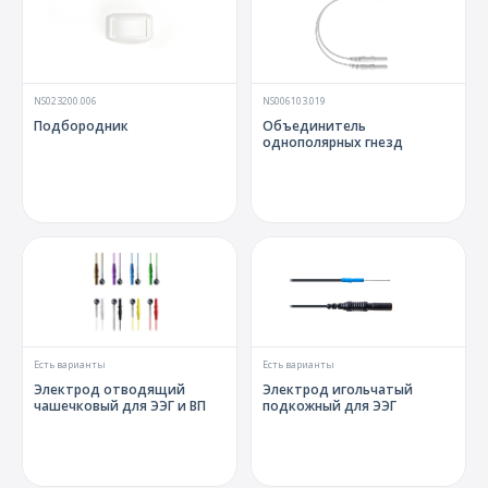
NS023200.006
NS006103.019
Подбородник
Объединитель
однополярных гнезд
Есть варианты
Есть варианты
Электрод отводящий
Электрод игольчатый
чашечковый для ЭЭГ и ВП
подкожный для ЭЭГ