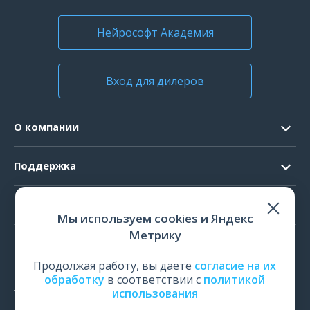
таблиц Шульте-Платонова
Нейрософт Академия
Вход для дилеров
О компании
NS010998.005
NS010998.002
Контакты
Комплект черно-белых
Датчик теппинг-теста
Поддержка
таблиц Шульте-Платонова
Официальные документы
Запрос ПО
Продукты
Новости
Мы используем cookies и Яндекс
Системные требования
Мероприятия
Метрику
ЭЭГ
Ремонт
Карьера
ЭМГ
Продолжая работу, вы даете
согласие на их
Поверка и калибровка
обработку
в соответствии с
политикой
ИОМ
использования
Оценить работу