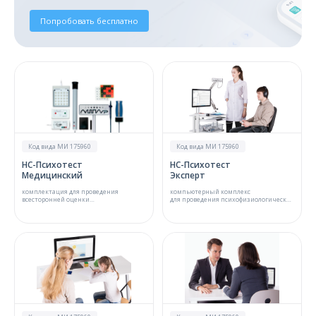
Попробовать бесплатно
Код вида МИ 175960
Код вида МИ 175960
НС-Психотест
НС-Психотест
Медицинский
Эксперт
комплектация для проведения
компьютерный комплекс
всесторонней оценки
для проведения психофизиологических
психологического и
и психологических тестов с
психофизиологического состояния
регистрацией вегетативных и
взрослых пациентов
эмоциональных реакций