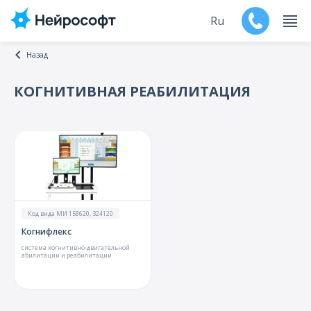
Ru
Назад
En
КОГНИТИВНАЯ РЕАБИЛИТАЦИЯ
Продукты
Поддержка
Контакты
Мероприятия
Код вида МИ 158620, 324120
Когнифлекс
Обучение
система когнитивно-двигательной
абилитации и реабилитации
Дилеры