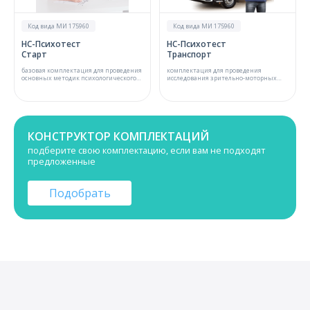
Код вида МИ 175960
Код вида МИ 175960
НС-Психотест
НС-Психотест
Старт
Транспорт
базовая комплектация для проведения
комплектация для проведения
основных методик психологического
исследования зрительно-моторных
и психофизиологического
реакций, свойств внимания, оценки
обследования
силы и выносливости нервной
системы
КОНСТРУКТОР КОМПЛЕКТАЦИЙ
подберите свою комплектацию, если вам не подходят
предложенные
Подобрать