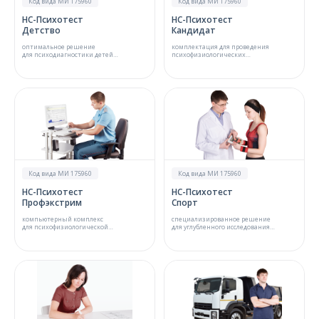
Код вида МИ 175960
Код вида МИ 175960
НС-Психотест
НС-Психотест
Детство
Кандидат
оптимальное решение
комплектация для проведения
для психодиагностики детей
психофизиологических
и подростков
и психологических тестов в сфере
профессионального отбора
Код вида МИ 175960
Код вида МИ 175960
НС-Психотест
НС-Психотест
Профэкстрим
Спорт
компьютерный комплекс
специализированное решение
для психофизиологической
для углубленного исследования
диагностики специалистов
индивидуальных
экстремального профиля
психофизиологических различий
в спорте