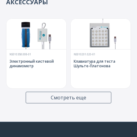
АКСЕССУАРЫ
NS010358.008-01
NS010201.020-01
Электронный кистевой
Клавиатура для теста
динамометр
Шульте-Платонова
Смотреть еще
NS010998.003
NS015106.015
Комплект красно-черных
Электрод ЭЭГ ушной