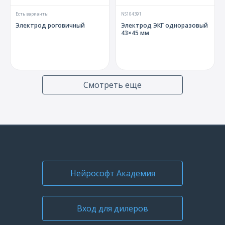
Есть варианты
NS104391
Электрод роговичный
Электрод ЭКГ одноразовый
43×45 мм
Смотреть еще
Есть варианты
NS006103.011
Кабель отведений ЭКГ от
Адаптер для подключения
конечностей
роговичного электрода
Нейрософт Академия
Вход для дилеров