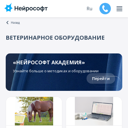
Ru
Назад
En
ВЕТЕРИНАРНОЕ ОБОРУДОВАНИЕ
Продукты
Поддержка
«НЕЙРОСОФТ АКАДЕМИЯ»
Узнайте больше о методиках и оборудовании
Контакты
Перейти
Мероприятия
Обучение
Дилеры