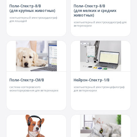
О компании
Поли-Спектр-8/В
Поли-Спектр-8/В
(для крупных животных)
(для мелких и средних
животных)
Карьера
компьютерный электрокардиограф
для лошадей
компьютерный электрокардиограф для
ветеринарии
Поли-Спектр-СМ/В
Нейрон-Спектр-1/В
система холтеровского
компьютерный электроэнцефалограф
мониторирования для ветеринарии
для ветеринарии