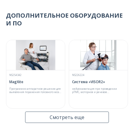
ДОПОЛНИТЕЛЬНОЕ ОБОРУДОВАНИЕ
И ПО
NS254342
NS226224
MagXite
Система «VISOR2»
Программно-аппаратное решение для
нейронавигация при проведении
выявления поражения головного мозга
рТМС, моторное и речевое
при боковом амиотрофическом
картирование
склерозе
Смотреть еще