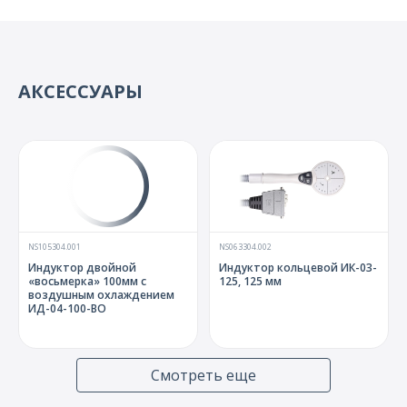
NS255412
NS228904
Блок усилителей ЭМГ
Индуктор ИД-03-25-О для
«Neuro-MSX» с аксессуарами
трансляционных
АКСЕССУАРЫ
исследований на мелких
животных
NS105304.001
NS063304.002
NS245725
Индуктор двойной
Индуктор кольцевой ИК-03-
Кресло «Комфорт» с
«восьмерка» 100мм с
125, 125 мм
кронштейном К-9
воздушным охлаждением
ИД-04-100-ВО
Смотреть еще