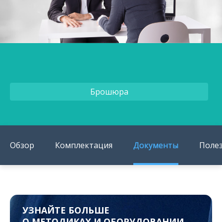
О компании
Карьера
Брошюра
Обзор
Комплектация
Документы
Поле
УЗНАЙТЕ БОЛЬШЕ
О МЕТОДИКАХ И ОБОРУДОВАНИИ