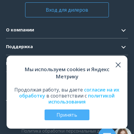
Вход для дилеров
О компании
Контакты
Поддержка
Официальные документы
Запрос ПО
Продукты
Новости
Мы используем cookies и Яндекс
Системные требования
Мероприятия
Метрику
ЭЭГ
Ремонт
Карьера
ЭМГ
Продолжая работу, вы даете
согласие на их
Поверка и калибровка
обработку
в соответствии с
политикой
ИОМ
использования
Оценить работу
ПСГ
Обучение
Принять
ТМС
© Все права защищены | ООО «Нейрософт», Иваново,
Россия, 2026
рПМС
Политика обработки персональных данных