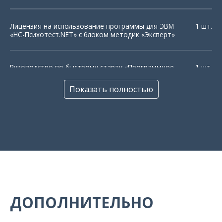
Лицензия на использование программы для ЭВМ
1 шт.
«НС-Психотест.NET» с блоком методик «Эксперт»
Руководство по быстрому старту «Программное
1 шт.
обеспечение "НС-Психотест.NET"»
Показать полностью
Папка А4
1 шт.
Гарантийный талон
1 шт.
ДОПОЛНИТЕЛЬНО