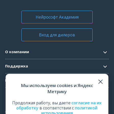
Нейрософт Академия
Вход для дилеров
О компании
Контакты
Поддержка
Официальные документы
Запрос ПО
Продукты
Новости
Мы используем cookies и Яндекс
Системные требования
Мероприятия
Метрику
ЭЭГ
Ремонт
Карьера
ЭМГ
Продолжая работу, вы даете
согласие на их
Поверка и калибровка
обработку
в соответствии с
политикой
ИОМ
использования