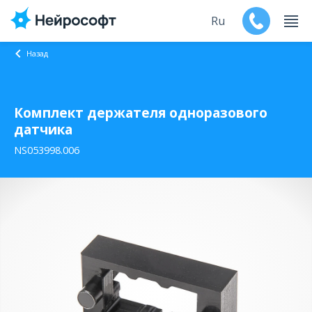
Ru
Назад
En
Комплект держателя одноразового
Продукты
датчика
Поддержка
NS053998.006
Контакты
Мероприятия
Обучение
Дилеры