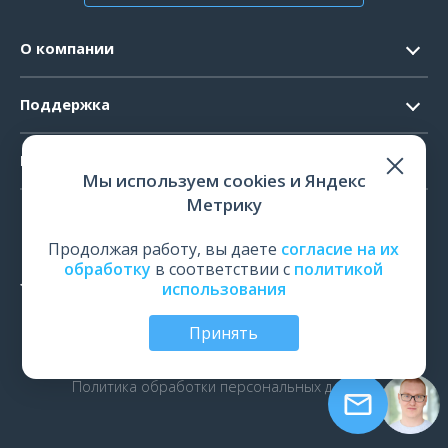
О компании
Контакты
Поддержка
Официальные документы
Запрос ПО
Продукты
Новости
Мы используем cookies и Яндекс
Системные требования
Мероприятия
Метрику
ЭЭГ
Ремонт
Карьера
ЭМГ
Продолжая работу, вы даете
согласие на их
Поверка и калибровка
обработку
в соответствии с
политикой
ИОМ
использования
Оценить работу
ПСГ
Обучение
Принять
ТМС
© Все права защищены | ООО «Нейрософт», Иваново,
Россия, 2026
рПМС
Политика обработки персональных данных
ЭРГ