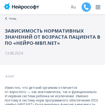
Ru
Назад
En
ЗАВИСИМОСТЬ НОРМАТИВНЫХ
ЗНАЧЕНИЙ ОТ ВОЗРАСТА ПАЦИЕНТА В
Продукты
ПО «НЕЙРО-МВП.NET»
Поддержка
13.08.2024
Контакты
Мероприятия
ЭМГ
Обучение
Известно, что детский организм отличается
от взрослого — как анатомически, так и функционально.
Дилеры
И нервная система ребенка не исключение. Именно
поэтому в систему норм программного обеспечения (ПО)
«Нейро-МВП.NET» была внедрена функция зависимости