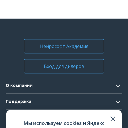
Нейрософт Академия
Вход для дилеров
О компании
Контакты
Поддержка
Официальные документы
Запрос ПО
Продукты
Новости
Мы используем cookies и Яндекс
Системные требования