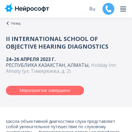
Ru
Назад
En
II INTERNATIONAL SCHOOL OF
OBJECTIVE HEARING DIAGNOSTICS
Продукты
24–26 АПРЕЛЯ 2023 Г.
Поддержка
РЕСПУБЛИКА КАЗАХСТАН, АЛМАТЫ,
Holiday Inn
Almaty (ул. Тимирязева, д. 2)
Контакты
Мероприятие завершено
Мероприятия
Обучение
Дилеры
Школа объективной диагностики слуха представляет
собой увлекательное путешествие по слуховому
анализатору — физиологические ответы от периферии