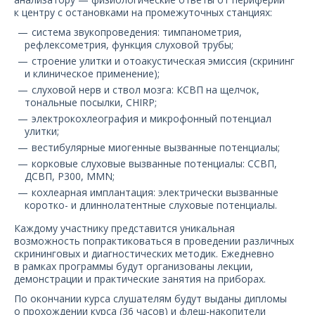
О компании
к центру с остановками на промежуточных станциях:
система звукопроведения: тимпанометрия,
Карьера
рефлексометрия, функция слуховой трубы;
строение улитки и отоакустическая эмиссия (скрининг
и клиническое применение);
слуховой нерв и ствол мозга: КСВП на щелчок,
тональные посылки, CHIRP;
электрокохлеография и микрофонный потенциал
улитки;
вестибулярные миогенные вызванные потенциалы;
корковые слуховые вызванные потенциалы: ССВП,
ДСВП, Р300, MMN;
кохлеарная имплантация: электрически вызванные
коротко- и длиннолатентные слуховые потенциалы.
Каждому участнику представится уникальная
возможность попрактиковаться в проведении различных
скрининговых и диагностических методик. Ежедневно
в рамках программы будут организованы лекции,
демонстрации и практические занятия на приборах.
По окончании курса слушателям будут выданы дипломы
о прохождении курса (36 часов) и флеш-накопители