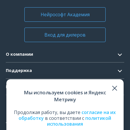
Нейрософт Академия
Вход для дилеров
О компании
Контакты
Поддержка
Официальные документы
Запрос ПО
Продукты
Новости
Мы используем cookies и Яндекс
Системные требования
Мероприятия
Метрику
ЭЭГ
Ремонт
Карьера
ЭМГ
Продолжая работу, вы даете
согласие на их
Поверка и калибровка
обработку
в соответствии с
политикой
ИОМ
использования
Оценить работу