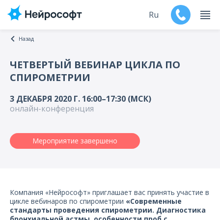
Ru
Назад
En
ЧЕТВЕРТЫЙ ВЕБИНАР ЦИКЛА ПО
СПИРОМЕТРИИ
Продукты
3 ДЕКАБРЯ 2020 Г. 16:00–17:30 (МСК)
Поддержка
онлайн-конференция
Контакты
Мероприятие завершено
Мероприятия
Обучение
Компания «Нейрософт» приглашает вас принять участие в
Дилеры
цикле вебинаров по спирометрии
«Современные
стандарты проведения спирометрии. Диагностика
бронхиальной астмы, особенности проб с