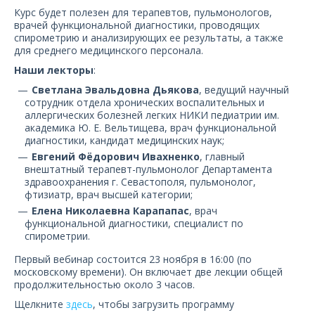
О компании
Курс будет полезен для терапевтов, пульмонологов,
врачей функциональной диагностики, проводящих
спирометрию и анализирующих ее результаты, а также
Карьера
для среднего медицинского персонала.
Наши лекторы
:
Светлана Эвальдовна Дьякова
, ведущий научный
сотрудник отдела хронических воспалительных и
аллергических болезней легких НИКИ педиатрии им.
академика Ю. Е. Вельтищева, врач функциональной
диагностики, кандидат медицинских наук;
Евгений Фёдорович Ивахненко
, главный
внештатный терапевт-пульмонолог Департамента
здравоохранения г. Севастополя, пульмонолог,
фтизиатр, врач высшей категории;
Елена Николаевна Карапапас
, врач
функциональной диагностики, специалист по
спирометрии.
Первый вебинар состоится 23 ноября в 16:00 (по
московскому времени). Он включает две лекции общей
продолжительностью около 3 часов.
Щелкните
здесь
, чтобы загрузить программу