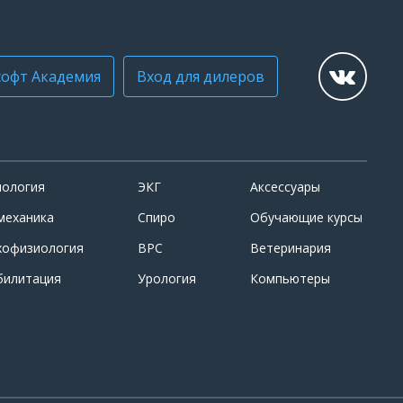
офт Академия
Вход для дилеров
иология
ЭКГ
Аксессуары
механика
Спиро
Обучающие курсы
хофизиология
ВРС
Ветеринария
билитация
Урология
Компьютеры