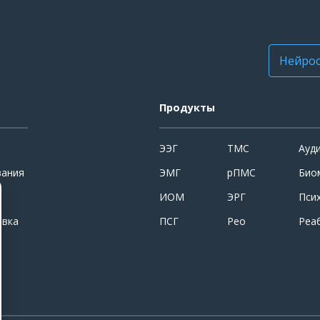
Нейрос
Продукты
ЭЭГ
ТМС
Ауд
вания
ЭМГ
рПМС
Био
ИОМ
ЭРГ
Пси
овка
ПСГ
Рео
Реа