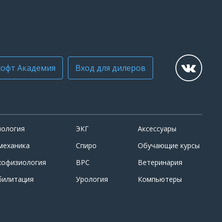
офт Академия
Вход для дилеров
иология
ЭКГ
Аксессуары
механика
Спиро
Обучающие курсы
хофизиология
ВРС
Ветеринария
билитация
Урология
Компьютеры