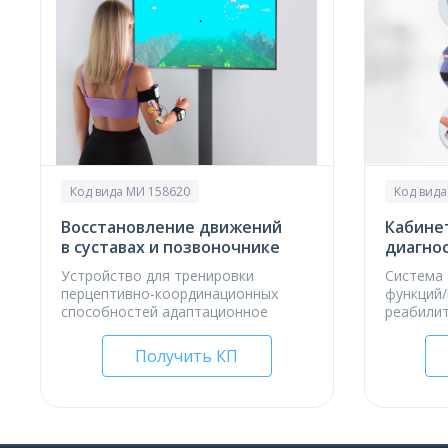
Код вида МИ 158620
Код вида
Восстановление движений
Кабине
в суставах и позвоночнике
диагно
Устройство для тренировки
Система 
перцептивно-координационных
функций/
способностей адаптационное
реабили
Получить КП