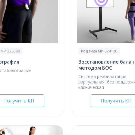
 МИ 228380
Код вида МИ 324120
ография
Восстановление балан
методом БОС
 стабилографии
Система реабилитации
виртуальная, без поддержк
клиническая
Получить КП
Получить КП