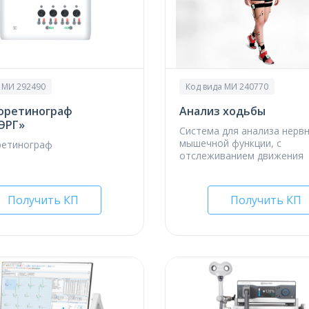
 МИ 292490
Код вида МИ 240770
оретинограф
Анализ ходьбы
ЭРГ»
Система для анализа нервн
мышечной функции, с
ретинограф
отслеживанием движения
Получить КП
Получить КП