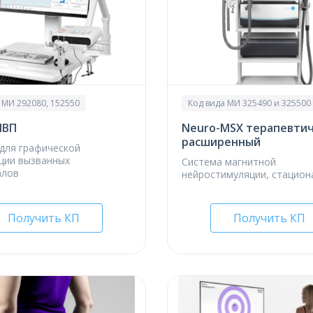
 МИ 292080, 152550
Код вида МИ 325490 и 325500
МВП
Neuro-МSX терапевти
расширенный
для графической
ции вызванных
Система магнитной
алов
нейростимуляции, стацион
Получить КП
Получить КП