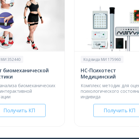
 МИ 352440
Код вида МИ 175960
т биомеха­нической
НС-Психотест
стики
Медицинский
анализа биомеханических
Комплекс методик для оце
интерактивной
психологического состоян
тации
индивида
Получить КП
Получить КП