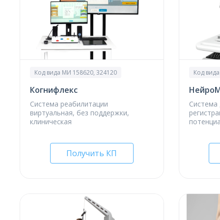
Код вида МИ 158620, 324120
Код вида
Когнифлекс
Нейро
Система реабилитации
Система 
виртуальная, без поддержки,
регистра
клиническая
потенци
Получить КП