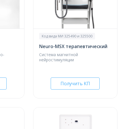
Код вида МИ 325490 и 325500
Neuro-МSX терапевтический
о-
Система магнитной
нейростимуляции
Получить КП