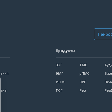
Нейрос
Продукты
ЭЭГ
ТМС
Ауд
вания
ЭМГ
рПМС
Био
ИОМ
ЭРГ
Пси
овка
ПСГ
Рео
Реа