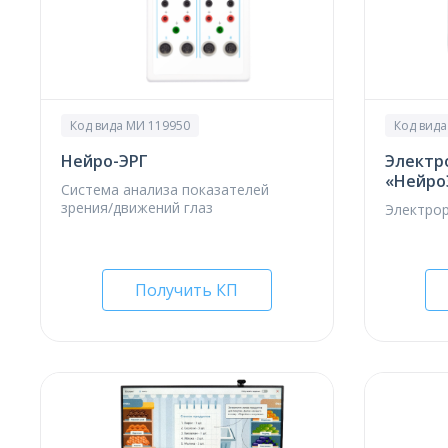
Код вида МИ 119950
Код вида
Нейро-ЭРГ
Электр
«Нейро
Система анализа показателей
зрения/движений глаз
Электро
Получить КП