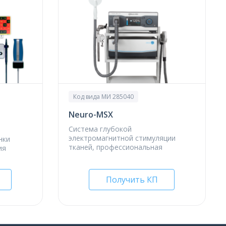
Код вида МИ 285040
Neuro-МSX
Система глубокой
электромагнитной стимуляции
нки
тканей, профессиональная
ия
Получить КП