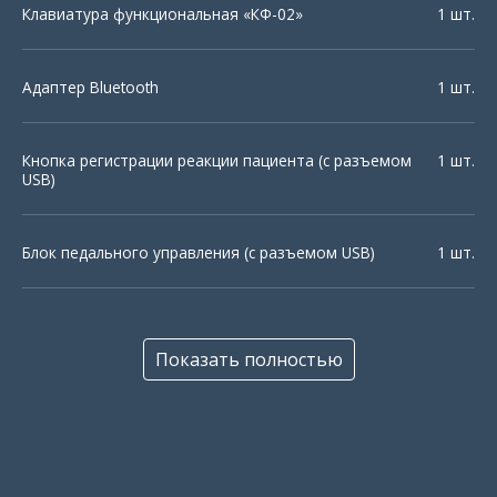
Клавиатура функциональная «КФ-02»
1 шт.
Адаптер Bluetooth
1 шт.
Кнопка регистрации реакции пациента (с разъемом
1 шт.
USB)
Блок педального управления (с разъемом USB)
1 шт.
Слуховой стимулятор «TDH-39»
1 шт.
Показать полностью
Стимулятор зрительный (светодиодные очки)
1 шт.
Электрод стимулирующий с постоянным
1 шт.
межэлектродным расстоянием (со съемными