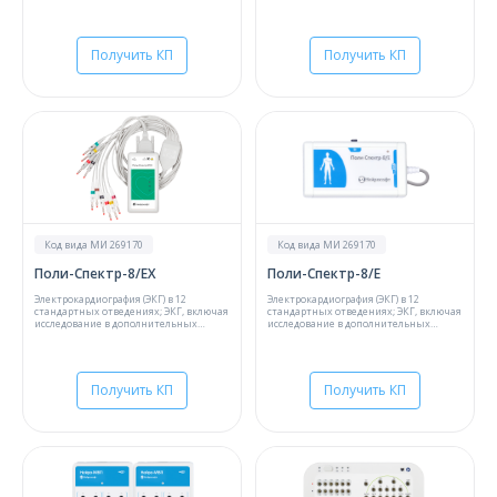
миографии;Исследование скорости
распространения возбуждения (СРВ) по
моторным волокнам;Определение СРВ
по моторным и сенсорным волокнам
периферических нервов;Вызванные
Получить КП
Получить КП
потенциалы мозга одной модальности
Код вида МИ 269170
Код вида МИ 269170
Поли-Спектр-8/EX
Поли-Спектр-8/Е
Электрокардиография (ЭКГ) в 12
Электрокардиография (ЭКГ) в 12
стандартных отведениях; ЭКГ, включая
стандартных отведениях; ЭКГ, включая
исследование в дополнительных
исследование в дополнительных
отведениях и функциональные пробы
отведениях и функциональные пробы
Получить КП
Получить КП