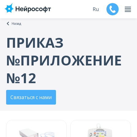
Ru
Назад
En
ПРИКАЗ
Продукты
№ПРИЛОЖЕНИЕ
Поддержка
№12
Контакты
Мероприятия
Связаться с нами
Обучение
Дилеры