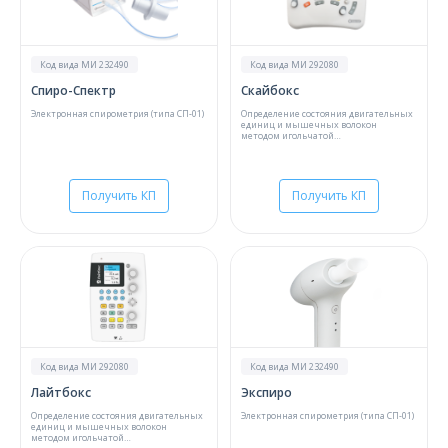
О компании
Карьера
Код вида МИ 232490
Код вида МИ 292080
Спиро-Спектр
Скайбокс
Электронная спирометрия (типа СП-01)
Определение состояния двигательных
единиц и мышечных волокон
методом игольчатой
миографии;Исследование скорости
распространения возбуждения (СРВ) по
моторным волокнам;Определение СРВ
по моторным и сенсорным волокнам
периферических нервов;Вызванные
Получить КП
Получить КП
потенциалы мозга одной модальности
Код вида МИ 292080
Код вида МИ 232490
Лайтбокс
Экспиро
Определение состояния двигательных
Электронная спирометрия (типа СП-01)
единиц и мышечных волокон
методом игольчатой