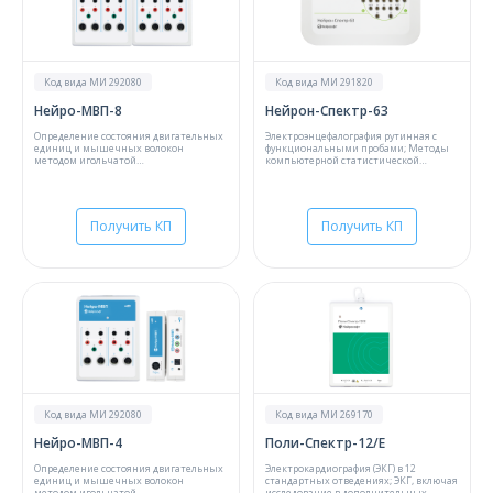
Код вида МИ 292080
Код вида МИ 291820
Нейро-МВП-8
Нейрон-Спектр-63
Определение состояния двигательных
Электроэнцефалография рутинная с
единиц и мышечных волокон
функциональными пробами; Методы
методом игольчатой
компьютерной статистической
миографии;Исследование скорости
обработки ЭЭГ
распространения возбуждения (СРВ) по
моторным волокнам;Определение СРВ
по моторным и сенсорным волокнам
периферических нервов;Вызванные
Получить КП
Получить КП
потенциалы мозга одной модальности
Код вида МИ 292080
Код вида МИ 269170
Нейро-МВП-4
Поли-Спектр-12/Е
Определение состояния двигательных
Электрокардиография (ЭКГ) в 12
единиц и мышечных волокон
стандартных отведениях; ЭКГ, включая
методом игольчатой
исследование в дополнительных