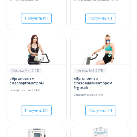
миографии;Исследование скорости
отведениях и функциональные пробы
распространения возбуждения (СРВ) по
моторным волокнам;Определение СРВ
по моторным и сенсорным волокнам
периферических нервов;Вызванные
Получить КП
Получить КП
потенциалы мозга одной модальности
Код вида МИ 191730
Код вида МИ 191730
«Эргопойнт»
«Эргопойнт»
с велоэргометром
с газоанализатором
Ergostik
Велоэргометрия (ВЭМ)
Спировелоэргометрия
Получить КП
Получить КП