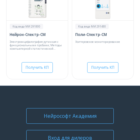
Код вида МИ 291800
Код вида МИ 291480
Нейрон-Спектр-СМ
Поли-Спектр-СМ
Электроэнцефалография рутинная с
Холтеровское мониторирование
функциональными пробами; Методы
компьютерной статистической
обработки ЭЭГ
Получить КП
Получить КП
Нейрософт Академия
Вход для дилеров