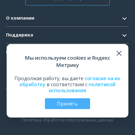
О компании
Контакты
Поддержка
Официальные документы
Запрос ПО
Продукты
Новости
Мы используем cookies и Яндекс
Системные требования
Мероприятия
Метрику
ЭЭГ
Ремонт
Карьера
ЭМГ
Продолжая работу, вы даете
согласие на их
Поверка и калибровка
обработку
в соответствии с
политикой
ИОМ
использования
Оценить работу
ПСГ
Обучение
Принять
ТМС
© Все права защищены | ООО «Нейрософт», Иваново,
Россия, 2026
рПМС
Политика обработки персональных данных
ЭРГ