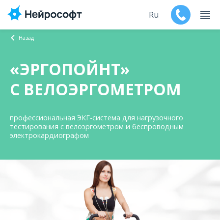
Ru
Назад
En
«ЭРГОПОЙНТ»
Продукты
С ВЕЛОЭРГОМЕТРОМ
Поддержка
профессиональная ЭКГ-система для нагрузочного
Контакты
тестирования с велоэргометром и беспроводным
электрокардиографом
Мероприятия
Обучение
Дилеры