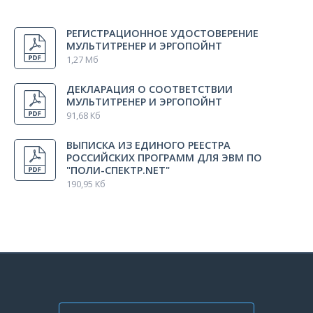
Все регионы
Зарядное устройство GP PowerBank
1 шт.
РЕГИСТРАЦИОННОЕ УДОСТОВЕРЕНИЕ
Россия
МУЛЬТИТРЕНЕР И ЭРГОПОЙНТ
Прибор для измерения артериального давления
1 шт.
1,27 Мб
механический (MT-10 c фонендоскопом,
Meditech)
ДЕКЛАРАЦИЯ О СООТВЕТСТВИИ
МУЛЬТИТРЕНЕР И ЭРГОПОЙНТ
91,68 Кб
Электрод ЭКГ пластинчатый многоразовый
6 шт.
(15х20 мм, цена за 1 шт.)
ВЫПИСКА ИЗ ЕДИНОГО РЕЕСТРА
РОССИЙСКИХ ПРОГРАММ ДЛЯ ЭВМ ПО
"ПОЛИ-СПЕКТР.NET"
190,95 Кб
Электрод ЭКГ пластинчатый многоразовый
4 шт.
(30х20 мм, цена за 1 шт.)
Лента резиновая для крепления электродов (100
2 шт.
х 1500 мм)
Лента резиновая для крепления электродов (300
2 шт.
х 25 мм)