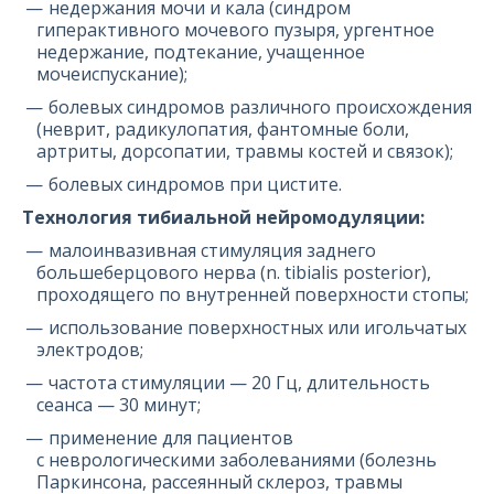
недержания мочи и кала (синдром
гиперактивного мочевого пузыря, ургентное
недержание, подтекание, учащенное
мочеиспускание);
болевых синдромов различного происхождения
(неврит, радикулопатия, фантомные боли,
артриты, дорсопатии, травмы костей и связок);
болевых синдромов при цистите.
Технология тибиальной нейромодуляции:
малоинвазивная стимуляция заднего
большеберцового нерва (n. tibialis posterior),
проходящего по внутренней поверхности стопы;
использование поверхностных или игольчатых
электродов;
частота стимуляции — 20 Гц, длительность
сеанса — 30 минут;
применение для пациентов
с неврологическими заболеваниями (болезнь
Паркинсона, рассеянный склероз, травмы