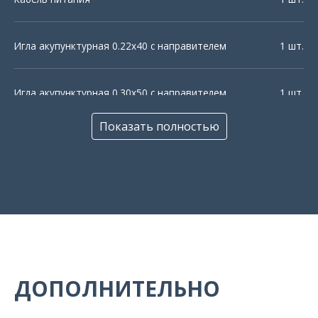
Игла акупунктурная 0.22х40 с направителем
1 шт.
Игла акупунктурная 0.30х50 с направителем
1 шт.
Показать полностью
Электрод адгезивный самоклеющийся для
4 шт.
низкочастотной электротерапии квадратной формы
50х50 мм, контакт гнездо
Электрод адгезивный самоклеющийся
4 шт.
прямоугольный 50х90 мм с разъемом 2 мм
Чехол
1 шт.
ДОПОЛНИТЕЛЬНО
Лицензия на использование программы для ЭВМ
1 шт.