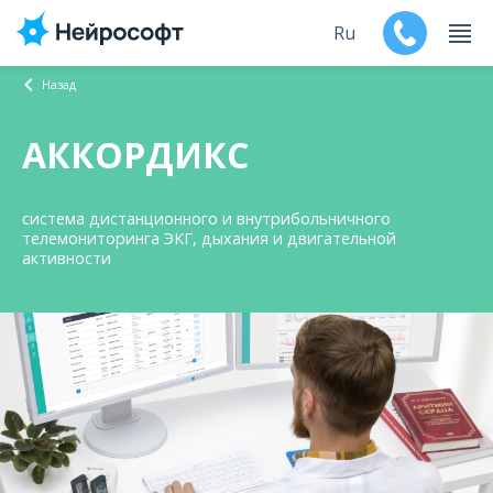
Ru
Назад
En
АККОРДИКС
Продукты
система дистанционного и внутрибольничного
Поддержка
телемониторинга ЭКГ, дыхания и двигательной
активности
Контакты
Мероприятия
Обучение
Дилеры