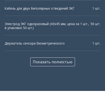
Кабель для двух биполярных отведений ЭКГ
1 шт.
Отчет о
Курс теста 6-
прохождении
минутной
Электрод ЭКГ одноразовый (43х45 мм, цена за 1 шт.,
50 шт.
сессии
ходьбы
в упаковке 50 шт.)
Держатель сенсора биометрического
1 шт.
Лента фиксирующая (1 м)
1 шт.
Курс теста 6-
Показать полностью
Тест 6-минутной
минутной
ходьбы (ТШХ)
ходьбы
GS05E-USB источник питания MeanWell (RoHS)
1 шт.
Смартфон
1 шт.