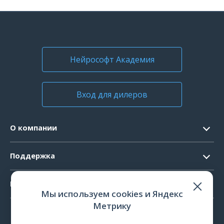
Нейрософт Академия
Вход для дилеров
О компании
Контакты
Поддержка
Официальные документы
Запрос ПО
Продукты
Новости
Мы используем cookies и Яндекс
Системные требования
Мероприятия
Метрику
ЭЭГ
Ремонт
Карьера