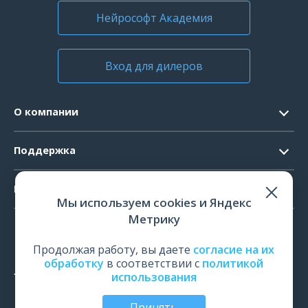
Нейрософт Академия
Вход для дилеров
О компании
Контакты
Поддержка
Официальные документы
Запрос ПО
Продукты
Новости
Мы используем cookies и Яндекс
Системные требования
Мероприятия
Метрику
ЭЭГ
Ремонт
Карьера
ЭМГ
Продолжая работу, вы даете
согласие на их
Поверка и калибровка
обработку
в соответствии с
политикой
ИОМ
использования
Оценить работу
ПСГ
Обучение
Принять