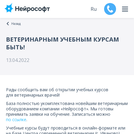
Ru
Назад
En
ВЕТЕРИНАРНЫМ УЧЕБНЫМ КУРСАМ
БЫТЬ!
Продукты
13.04.2022
Поддержка
Контакты
Рады сообщить вам об открытии учебных курсов
Мероприятия
для ветеринарных врачей!
База полностью укомплектована новейшим ветеринарным
Обучение
оборудованием компании «Нейрософт». Мы готовы
принимать заявки на обучение. Записаться можно
по ссылке
.
Дилеры
Учебные курсы будут проводиться в онлайн-формате или
на базе Центра современной ветеринарии (г. Иваново).