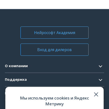
Нейрософт Академия
Вход для дилеров
О компании
Контакты
Поддержка
Официальные документы
Запрос ПО
Продукты
Новости
Мы используем cookies и Яндекс
Системные требования
Мероприятия
Метрику
ЭЭГ
Ремонт