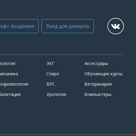
офт Академия
Вход для дилеров
иология
ЭКГ
Аксессуары
механика
Спиро
Обучающие курсы
хофизиология
ВРС
Ветеринария
билитация
Урология
Компьютеры