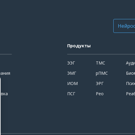
Нейрос
Продукты
ЭЭГ
ТМС
Ауд
вания
ЭМГ
рПМС
Био
ИОМ
ЭРГ
Пси
овка
ПСГ
Рео
Реа