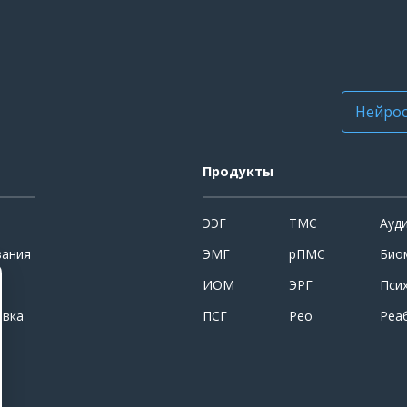
Нейрос
Продукты
ЭЭГ
ТМС
Ауд
вания
ЭМГ
рПМС
Био
ИОМ
ЭРГ
Пси
овка
ПСГ
Рео
Реа