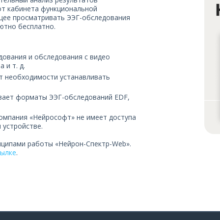
от кабинета функциональной
щее просматривать ЭЭГ-обследования
ютно бесплатно.
дования и обследования с видео
 и т. д.
ет необходимости устанавливать
ает форматы ЭЭГ-обследований EDF,
компания «Нейрософт» не имеет доступа
 устройстве.
нципами работы «Нейрон-Спектр-Web».
сылке
.