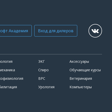
офт Академия
Вход для дилеров
иология
ЭКГ
Аксессуары
механика
Спиро
Обучающие курсы
хофизиология
ВРС
Ветеринария
билитация
Урология
Компьютеры