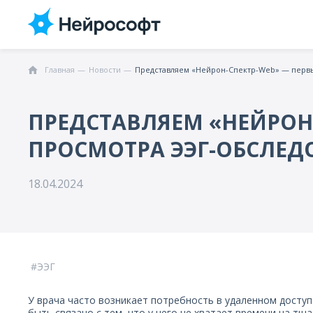
Главная
Новости
Представляем «Нейрон-Спектр-Web» — первы
ПРЕДСТАВЛЯЕМ «НЕЙРОН-
ПРОСМОТРА ЭЭГ-ОБСЛЕД
18.04.2024
ЭЭГ
У врача часто возникает потребность в удаленном доступ
быть связано с тем, что у него не хватает времени на тщ