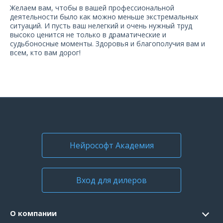
О компании
Желаем вам, чтобы в вашей профессиональной
деятельности было как можно меньше экстремальных
ситуаций. И пусть ваш нелегкий и очень нужный труд
Карьера
высоко ценится не только в драматические и
судьбоносные моменты. Здоровья и благополучия вам и
всем, кто вам дорог!
Нейрософт Академия
Вход для дилеров
О компании