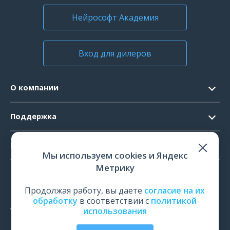
Нейрософт Академия
Вход для дилеров
О компании
Контакты
Поддержка
Официальные документы
Запрос ПО
Продукты
Новости
Мы используем cookies и Яндекс
Системные требования
Мероприятия
Метрику
ЭЭГ
Ремонт
Карьера
ЭМГ
Продолжая работу, вы даете
согласие на их
Поверка и калибровка
обработку
в соответствии с
политикой
ИОМ
использования
Оценить работу
ПСГ