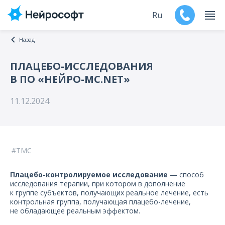
Ru
Назад
En
ПЛАЦЕБО-ИССЛЕДОВАНИЯ
В ПО «НЕЙРО-МС.NET»
Продукты
11.12.2024
Поддержка
Контакты
ТМС
Мероприятия
Плацебо-контролируемое исследование
— способ
Обучение
исследования терапии, при котором в дополнение
к группе субъектов, получающих реальное лечение, есть
контрольная группа, получающая плацебо-лечение,
Дилеры
не обладающее реальным эффектом.