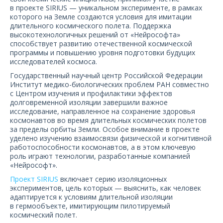
О компании
в проекте SIRIUS — уникальном эксперименте, в рамках
которого на Земле создаются условия для имитации
длительного космического полета. Поддержка
Карьера
высокотехнологичных решений от «Нейрософта»
способствует развитию отечественной космической
программы и повышению уровня подготовки будущих
исследователей космоса.
Государственный научный центр Российской Федерации
Институт медико-биологических проблем РАН совместно
с Центром изучения и профилактики эффектов
долговременной изоляции завершили важное
исследование, направленное на сохранение здоровья
космонавтов во время длительных космических полетов
за пределы орбиты Земли. Особое внимание в проекте
уделено изучению взаимосвязи физической и когнитивной
работоспособности космонавтов, а в этом ключевую
роль играют технологии, разработанные компанией
«Нейрософт».
Проект SIRIUS
включает серию изоляционных
экспериментов, цель которых — выяснить, как человек
адаптируется к условиям длительной изоляции
в гермообъекте, имитирующим пилотируемый
космический полет.