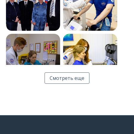
«Нейрософт» и
«Нейрософт» и
SIRIUS:
SIRIUS:
продолжение
продолжение
многолетней
многолетней
космической
космической
миссии
миссии
«Нейрософт» и
«Нейрософт» и
SIRIUS:
SIRIUS:
Смотреть еще
продолжение
продолжение
многолетней
многолетней
космической
космической
миссии
миссии