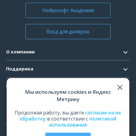
Нейрософт Академия
Вход для дилеров
О компании
Контакты
Поддержка
Официальные документы
Запрос ПО
Продукты
Новости
Мы используем cookies и Яндекс
Системные требования
Мероприятия
Метрику
ЭЭГ
Ремонт
Карьера
ЭМГ
Продолжая работу, вы даете
согласие на их
Поверка и калибровка
обработку
в соответствии с
политикой
ИОМ
использования
Оценить работу
ПСГ