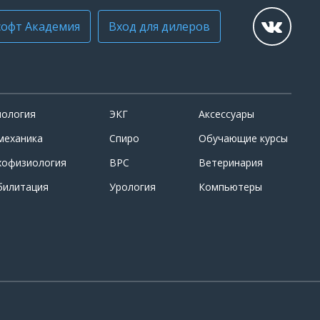
офт Академия
Вход для дилеров
иология
ЭКГ
Аксессуары
механика
Спиро
Обучающие курсы
хофизиология
ВРС
Ветеринария
билитация
Урология
Компьютеры