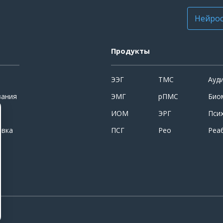
Нейрос
Продукты
ЭЭГ
ТМС
Ауд
вания
ЭМГ
рПМС
Био
ИОМ
ЭРГ
Пси
овка
ПСГ
Рео
Реа