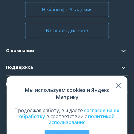
Нейрософт Академия
Вход для дилеров
О компании
Контакты
Поддержка
Официальные документы
Запрос ПО
Продукты
Новости
Мы используем cookies и Яндекс
Системные требования
Мероприятия
Метрику
ЭЭГ
Ремонт
Карьера
ЭМГ
Продолжая работу, вы даете
согласие на их
Поверка и калибровка
обработку
в соответствии с
политикой
ИОМ
использования
Оценить работу
ПСГ