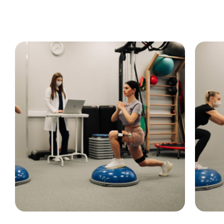
«Флайбокс» для реабилитации
«Фла
пациентов травматологического
паци
профиля
про