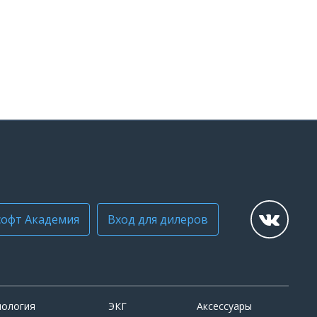
офт Академия
Вход для дилеров
иология
ЭКГ
Аксессуары