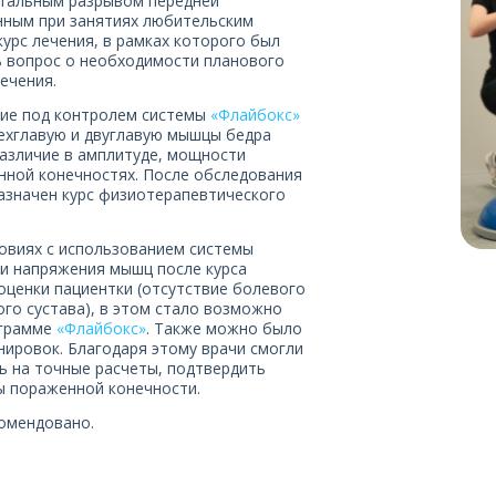
тотальным разрывом передней
енным при занятиях любительским
урс лечения, в рамках которого был
ь вопрос о необходимости планового
ечения.
тие под контролем системы
«Флайбокс»
рехглавую и двуглавую мышцы бедра
различие в амплитуде, мощности
нной конечностях. После обследования
азначен курс физиотерапевтического
ловиях с использованием системы
ени напряжения мышц после курса
оценки пациентки (отсутствие болевого
го сустава), в этом стало возможно
ограмме
«Флайбокс»
. Также можно было
нировок. Благодаря этому врачи смогли
сь на точные расчеты, подтвердить
ы пораженной конечности.
комендовано.