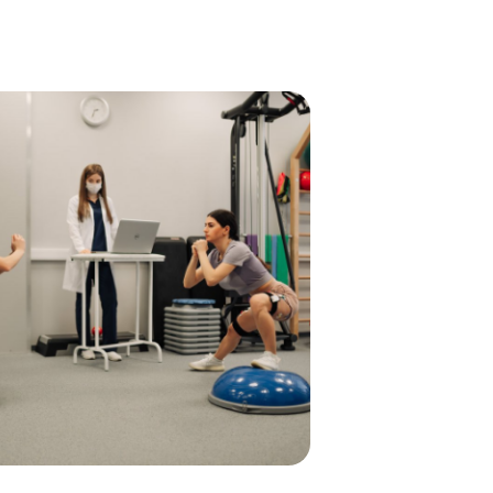
йбокс» для реабилитации
ентов травматологического
филя