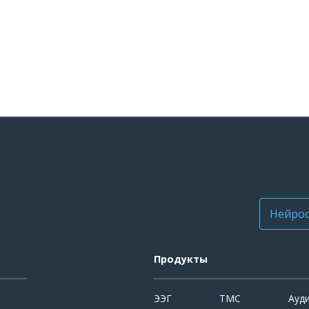
Нейрос
Продукты
ЭЭГ
ТМС
Ауд