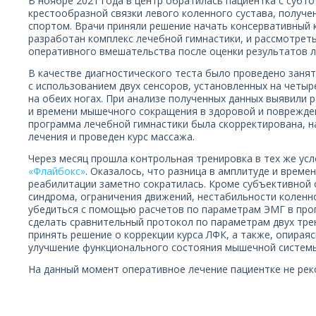
В ноябре 2021 года в центр обратилась пациентка с суб
крестообразной связки левого коленного сустава, получ
спортом. Врачи приняли решение начать консервативный к
разработан комплекс лечебной гимнастики, и рассмотрет
оперативного вмешательства после оценки результатов л
В качестве диагностического теста было проведено заня
с использованием двух сенсоров, установленных на четы
на обеих ногах. При анализе полученных данных выявили 
и времени мышечного сокращения в здоровой и поврежде
программа лечебной гимнастики была скорректирована, н
лечения и проведен курс массажа.
Через месяц прошла контрольная тренировка в тех же ус
«Флайбокс»
. Оказалось, что разница в амплитуде и врем
реабилитации заметно сократилась. Кроме субъективной 
синдрома, ограничения движений, нестабильности коленно
убедиться с помощью расчетов по параметрам ЭМГ в пр
сделать сравнительный протокол по параметрам двух тре
принять решение о коррекции курса ЛФК, а также, опирая
улучшение функционального состояния мышечной систем
На данный момент оперативное лечение пациентке не ре