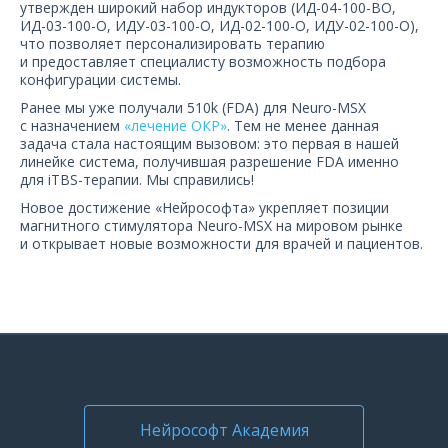
утвержден широкий набор индукторов (ИД-04-100-ВО,
О компании
ИД-03-100-О, ИДУ-03-100-О, ИД-02-100-О, ИДУ-02-100-О),
что позволяет персонализировать терапию
Карьера
и предоставляет специалисту возможность подбора
конфигурации системы.
Ранее мы уже получали 510k (FDA) для Neuro-MSX
с назначением
«лечение ОКР»
. Тем не менее данная
задача стала настоящим вызовом: это первая в нашей
линейке система, получившая разрешение FDA именно
для iTBS-терапии. Мы справились!
Новое достижение «Нейрософта» укрепляет позиции
магнитного стимулятора Neuro-MSX на мировом рынке
и открывает новые возможности для врачей и пациентов.
Нейрософт Академия