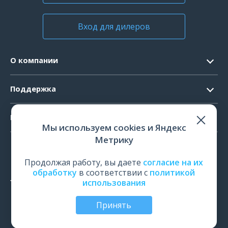
Вход для дилеров
О компании
Контакты
Поддержка
Официальные документы
Запрос ПО
Продукты
Новости
Мы используем cookies и Яндекс
Системные требования
Мероприятия
Метрику
ЭЭГ
Ремонт
Карьера
ЭМГ
Продолжая работу, вы даете
согласие на их
Поверка и калибровка
обработку
в соответствии с
политикой
ИОМ
использования
Оценить работу
ПСГ
Обучение
Принять
ТМС
© Все права защищены | ООО «Нейрософт», Иваново,
Россия, 2026