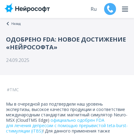
Ru
Назад
En
ОДОБРЕНО FDA: НОВОЕ ДОСТИЖЕНИЕ
«НЕЙРОСОФТА»
Продукты
24.09.2025
Поддержка
Контакты
ТМС
Мероприятия
Мы в очередной раз подтвердили наш уровень
Обучение
экспертизы, высокое качество продукции и соответствие
международным стандартам: магнитный симулятор Neuro-
MSX (CloudTMS Edge)
официально одобрен FDA
Дилеры
для лечения депрессии с помощью прерывистой teta-burst-
стимуляции (iTBS)
! Для данного применения также