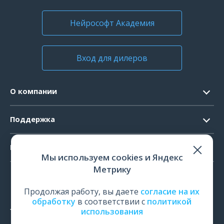
Нейрософт Академия
Вход для дилеров
О компании
Контакты
Поддержка
Официальные документы
Запрос ПО
Продукты
Новости
Мы используем cookies и Яндекс
Системные требования
Мероприятия
Метрику
ЭЭГ
Ремонт
Карьера
ЭМГ
Продолжая работу, вы даете
согласие на их
Поверка и калибровка
обработку
в соответствии с
политикой
ИОМ
использования
Оценить работу
ПСГ