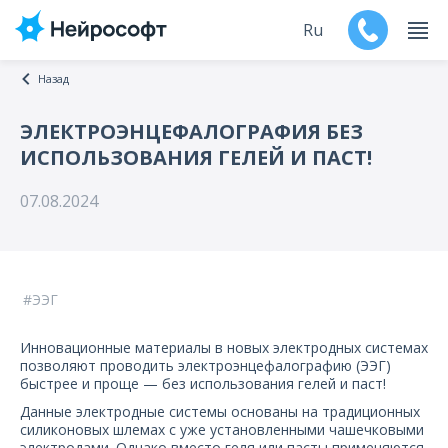
Ru
Назад
En
ЭЛЕКТРОЭНЦЕФАЛОГРАФИЯ БЕЗ
ИСПОЛЬЗОВАНИЯ ГЕЛЕЙ И ПАСТ!
Продукты
07.08.2024
Поддержка
Контакты
ЭЭГ
Мероприятия
Инновационные материалы в новых электродных системах
Обучение
позволяют проводить электроэнцефалографию (ЭЭГ)
быстрее и проще — без использования гелей и паст!
Дилеры
Данные электродные системы основаны на традиционных
силиконовых шлемах с уже установленными чашечковыми
электродами. Однако вместо геля или пасты применяются