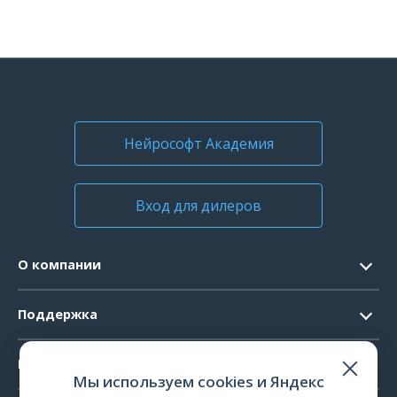
Нейрософт Академия
Вход для дилеров
О компании
Контакты
Поддержка
Официальные документы
Запрос ПО
Продукты
Новости
Мы используем cookies и Яндекс
Системные требования