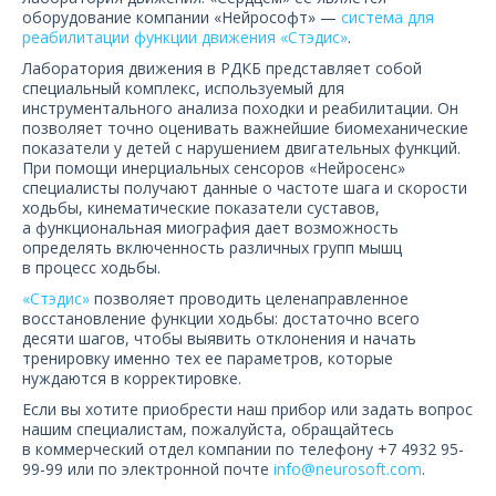
О компании
оборудование компании «‎Нейрософт»‎ —
система для
реабилитации функции движения «‎Стэдис»
.
Карьера
Лаборатория движения в РДКБ представляет собой
специальный комплекс, используемый для
инструментального анализа походки и реабилитации. Он
позволяет точно оценивать важнейшие биомеханические
показатели у детей с нарушением двигательных функций.
При помощи инерциальных сенсоров «Нейросенс»
специалисты получают данные о частоте шага и скорости
ходьбы, кинематические показатели суставов,
а функциональная миография дает возможность
определять включенность различных групп мышц
в процесс ходьбы.
«Стэдис»
позволяет проводить целенаправленное
восстановление функции ходьбы: достаточно всего
десяти шагов, чтобы выявить отклонения и начать
тренировку именно тех ее параметров, которые
нуждаются в корректировке.
Если вы хотите приобрести наш прибор или задать вопрос
нашим специалистам, пожалуйста, обращайтесь
в коммерческий отдел компании по телефону +7 4932 95-
99-99 или по электронной почте
info@neurosoft.com
.