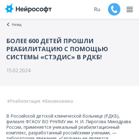
Ru
Назад
En
БОЛЕЕ 600 ДЕТЕЙ ПРОШЛИ
РЕАБИЛИТАЦИЮ С ПОМОЩЬЮ
Продукты
СИСТЕМЫ «СТЭДИС» В РДКБ!
Поддержка
15.02.2024
Контакты
Мероприятия
Реабилитация
Биомеханика
Обучение
В Российской детской клинической больнице (РДКБ),
филиале ФГАОУ ВО РНИМУ им. Н. И. Пирогова Минздрава
Дилеры
России, применяется уникальный реабилитационный
комплекс, разработанный российскими учеными, —
лаборатория движения. «Сердцем» ее является