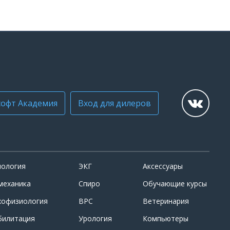
офт Академия
Вход для дилеров
иология
ЭКГ
Аксессуары
механика
Спиро
Обучающие курсы
хофизиология
ВРС
Ветеринария
билитация
Урология
Компьютеры