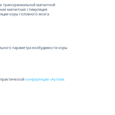
а транскраниальной магнитной
ьная магнитная стимуляция
яции коры головного мозга.
ального параметра возбудимости коры
-практической
конференции «Аутизм.