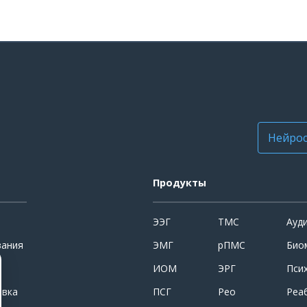
Нейрос
Продукты
ЭЭГ
ТМС
Ауд
вания
ЭМГ
рПМС
Био
ИОМ
ЭРГ
Пси
овка
ПСГ
Рео
Реа