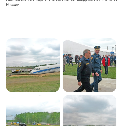
России.
Фотоотчет о IХ
Фотоотчет о IХ
Международном
Международном
салоне
салоне
«Комплексная
«Комплексная
безопасность
безопасность
2016»
2016»
Фотоотчет о IХ
Фотоотчет о IХ