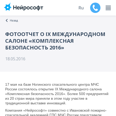
Ru
Назад
En
ФОТООТЧЕТ О IХ МЕЖДУНАРОДНОМ
САЛОНЕ «КОМПЛЕКСНАЯ
Продукты
БЕЗОПАСНОСТЬ 2016»
Поддержка
18.05.2016
Контакты
Мероприятия
17 мая на базе Ногинского спасательного центра МЧС
России состоялось открытие IХ Международного салона
Обучение
«Комплексная безопасность 2016». Более 500 предприятий
из 20 стран мира приняли в этом году участие в
традиционной выставке инноваций.
Дилеры
Компания «Нейрософт» совместно с Ивановской пожарно-
спасательной академией ГПС МЧС России представили