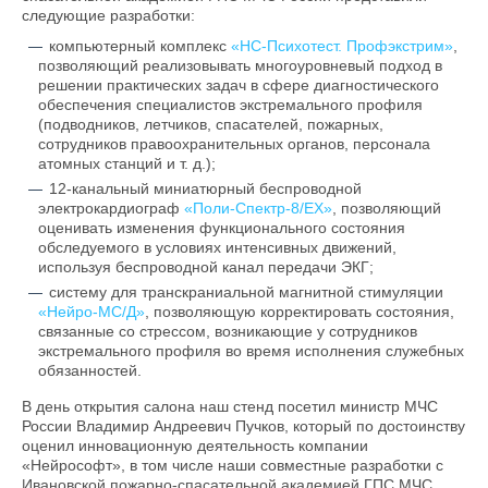
О компании
следующие разработки:
компьютерный комплекс
«НС-Психотест. Профэкстрим»
,
Карьера
позволяющий реализовывать многоуровневый подход в
решении практических задач в сфере диагностического
обеспечения специалистов экстремального профиля
(подводников, летчиков, спасателей, пожарных,
сотрудников правоохранительных органов, персонала
атомных станций и т. д.);
12-канальный миниатюрный беспроводной
электрокардиограф
«Поли-Спектр-8/ЕХ»
,
позволяющий
оценивать изменения функционального состояния
обследуемого в условиях интенсивных движений,
используя беспроводной канал передачи ЭКГ;
систему для транскраниальной магнитной стимуляции
«Нейро-МС/Д»
, позволяющую корректировать состояния,
связанные со стрессом, возникающие у сотрудников
экстремального профиля во время исполнения служебных
обязанностей
.
В день открытия салона наш стенд посетил министр МЧС
России Владимир Андреевич Пучков, который по достоинству
оценил инновационную деятельность компании
«Нейрософт», в том числе наши совместные разработки с
Ивановской пожарно-спасательной академией ГПС МЧС