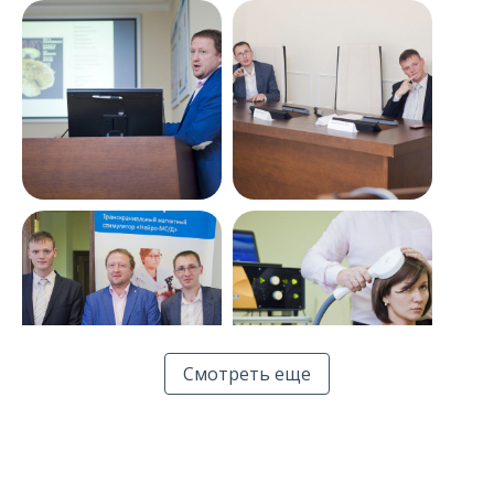
О компании
Карьера
Фотоотчет о
Фотоотчет о
конференции по
конференции по
транскраниальной
транскраниальной
магнитной
магнитной
стимуляции,
стимуляции,
прошедшей 8
прошедшей 8
октября в Санкт-
октября в Санкт-
Петербурге
Петербурге
Фотоотчет о
Фотоотчет о
конференции по
конференции по
транскраниальной
транскраниальной
Смотреть еще
магнитной
магнитной
стимуляции,
стимуляции,
прошедшей 8
прошедшей 8
октября в Санкт-
октября в Санкт-
Петербурге
Петербурге