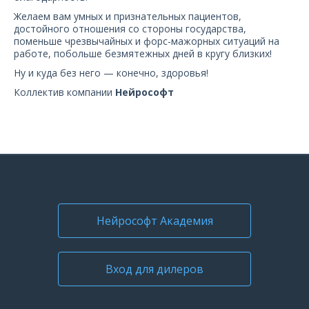
О компании
Желаем вам умных и признательных пациентов,
достойного отношения со стороны государства,
поменьше чрезвычайных и форс-мажорных ситуаций на
Карьера
работе, побольше безмятежных дней в кругу близких!
Ну и куда без него — конечно, здоровья!
Коллектив компании
Нейрософт
Нейрософт Академия
Вход для дилеров