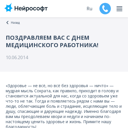
Ru
Назад
En
ПОЗДРАВЛЯЕМ ВАС С ДНЕМ
МЕДИЦИНСКОГО РАБОТНИКА!
Продукты
10.06.2014
Поддержка
Контакты
«Здоровье — не всё, но всё без здоровья — ничто» —
Мероприятия
мудрая мысль Сократа, как правило, приходит в голову и
становится актуальной для нас, когда со здоровьем уже
что-то не так. Тогда и появляетесь рядом с нами вы —
Обучение
люди, облегчающие боль и страдание, исцеляющие тело и
душу, спасающие и дарующие надежду. Именно благодаря
вам мы преодолеваем хвори и недуги и начинаем по-
Дилеры
настоящему ценить здоровье и жизнь. Примите нашу
благодарность!