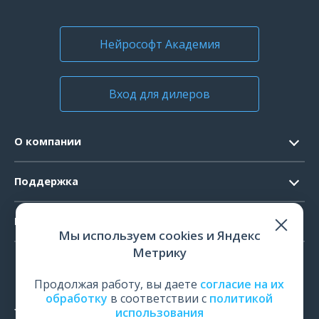
Нейрософт Академия
Вход для дилеров
О компании
Контакты
Поддержка
Официальные документы
Запрос ПО
Продукты
Новости
Мы используем cookies и Яндекс
Системные требования
Мероприятия
Метрику
ЭЭГ
Ремонт
Карьера
ЭМГ
Продолжая работу, вы даете
согласие на их
Поверка и калибровка
обработку
в соответствии с
политикой
ИОМ
использования
Оценить работу