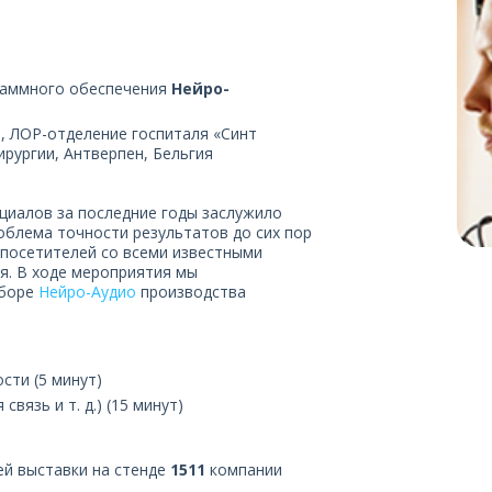
раммного обеспечения
Нейро-
ь, ЛОР-отделение госпиталя «Синт
ирургии, Антверпен, Бельгия
циалов за последние годы заслужило
облема точности результатов до сих пор
 посетителей со всеми известными
я. В ходе мероприятия мы
иборе
Нейро-Аудио
производства
сти (5 минут)
вязь и т. д.) (15 минут)
ей выставки на стенде
1511
компании