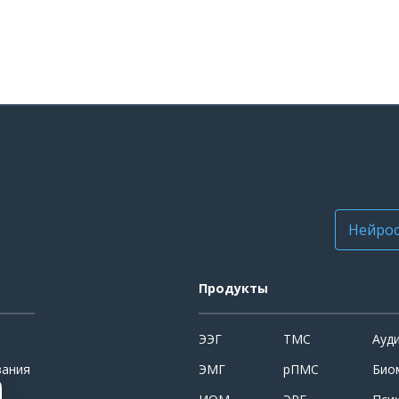
Нейрос
Продукты
ЭЭГ
ТМС
Ауд
вания
ЭМГ
рПМС
Био