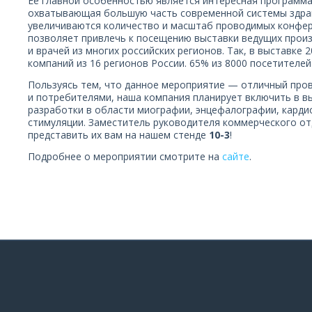
Ее главной особенностью является интересная программа
охватывающая большую часть современной системы здра
увеличиваются количество и масштаб проводимых конфере
позволяет привлечь к посещению выставки ведущих прои
и врачей из многих российских регионов. Так, в выставке 
компаний из 16 регионов России. 65% из 8000 посетителе
Пользуясь тем, что данное мероприятие — отличный про
и потребителями, наша компания планирует включить в в
разработки в области миографии, энцефалографии, карди
стимуляции. Заместитель руководителя коммерческого от
представить их вам на нашем стенде
10-3
!
Подробнее о мероприятии смотрите на
сайте
.