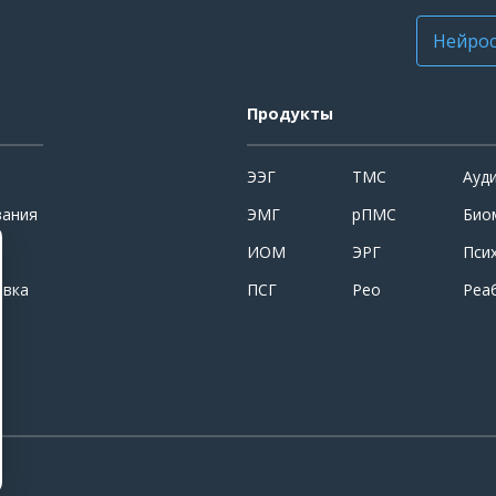
Нейрос
Продукты
ЭЭГ
ТМС
Ауд
вания
ЭМГ
рПМС
Био
ИОМ
ЭРГ
Пси
овка
ПСГ
Рео
Реа