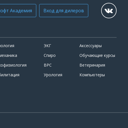
офт Академия
Вход для дилеров
иология
ЭКГ
Аксессуары
механика
Спиро
Обучающие курсы
хофизиология
ВРС
Ветеринария
билитация
Урология
Компьютеры