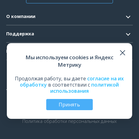
О компании
Контакты
Поддержка
Официальные документы
Запрос ПО
Продукты
Новости
Мы используем cookies и Яндекс
Системные требования
Мероприятия
Метрику
ЭЭГ
Ремонт
Карьера
ЭМГ
Продолжая работу, вы даете
согласие на их
Поверка и калибровка
обработку
в соответствии с
политикой
ИОМ
использования
Оценить работу
ПСГ
Обучение
Принять
ТМС
© Все права защищены | ООО «Нейрософт», Иваново,
Россия, 2026
рПМС
Политика обработки персональных данных
ЭРГ