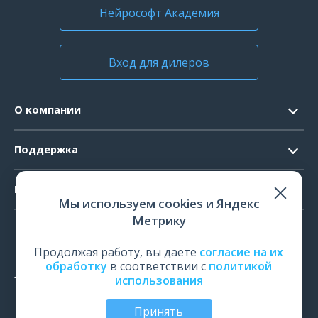
Нейрософт Академия
Вход для дилеров
О компании
Контакты
Поддержка
Официальные документы
Запрос ПО
Продукты
Новости
Мы используем cookies и Яндекс
Системные требования
Мероприятия
Метрику
ЭЭГ
Ремонт
Карьера
ЭМГ
Продолжая работу, вы даете
согласие на их
Поверка и калибровка
обработку
в соответствии с
политикой
ИОМ
использования
Оценить работу
ПСГ
Обучение
Принять