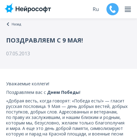
Ru
Назад
En
ПОЗДРАВЛЯЕМ С 9 МАЯ!
Продукты
07.05.2013
Поддержка
Контакты
Уважаемые коллеги!
Поздравляем вас с
Днем Победы
!
Мероприятия
«Добрая весть, когда говорят: «Победа есть!» — гласит
русская пословица. 9 Мая — день добрых вестей, добрых
Обучение
поступков, добрых слов. Адресованных и ветеранам,
по праву их заслужившим, и нашим близким и родным,
которым мы, безусловно, желаем только благополучия
Дилеры
и мира. А еще это день доброй памяти, символизируют
которую и парад на Красной площади, и военные песни