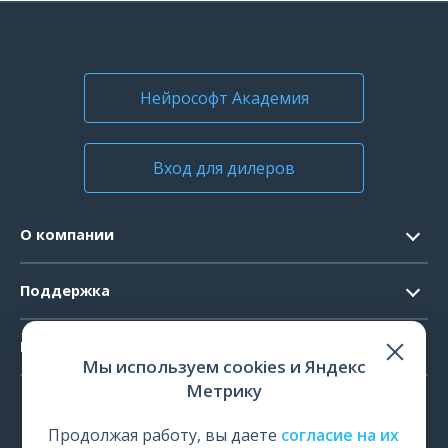
Нейрософт Академия
Вход для дилеров
О компании
Контакты
Поддержка
Официальные документы
Запрос ПО
Продукты
Новости
Мы используем cookies и Яндекс
Системные требования
Мероприятия
Метрику
ЭЭГ
Ремонт
Карьера
ЭМГ
Продолжая работу, вы даете
согласие на их
Поверка и калибровка