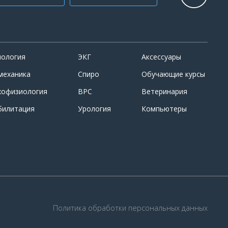
иология
ЭКГ
Аксессуары
механика
Спиро
Обучающие курсы
хофизиология
ВРС
Ветеринария
билитация
Урология
Компьютеры
Политика обработки персональных данных