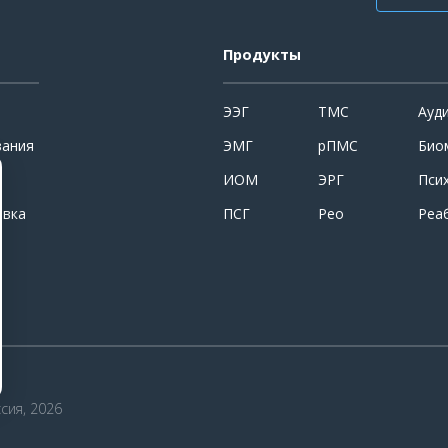
Продукты
ЭЭГ
ТМС
Ауд
вания
ЭМГ
рПМС
Био
ИОМ
ЭРГ
Пси
овка
ПСГ
Рео
Реа
сия, 2026