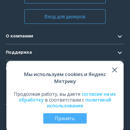
Вход для дилеров
О компании
Контакты
Поддержка
Официальные документы
Запрос ПО
Продукты
Новости
Мы используем cookies и Яндекс
Системные требования
Мероприятия
Метрику
ЭЭГ
Ремонт
Карьера
ЭМГ
Продолжая работу, вы даете
согласие на их
Поверка и калибровка
обработку
в соответствии с
политикой
ИОМ
использования
Оценить работу
ПСГ
Обучение
Принять
ТМС
© Все права защищены | ООО «Нейрософт», Иваново,
Россия, 2026