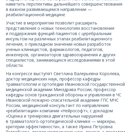
О компании
наметить перспективы дальнейшего совершенствования
в важном развивающемся направлении —
реабилитационной медицине.
Карьера
Участие в мероприятии позволит расширить
представления о новых технологиях восстановления
и поддержания функций пациентов с церебральным
инсультом на различных этапах реабилитационного
лечения, о прикладном значении новых разработок
ученых-клиницистов, фармакологов, педагогов,
инженеров, организаторов здравоохранения и других
специалистов, занимающихся исследованиями в этой
области.
На конгрессе выступят Светлана Валерьевна Королева,
доктор медицинских наук, профессор кафедры
травматологии и ортопедии Ивановской государственной
медицинской академии Минздрава России, профессор
кафедры основ гражданской обороны и управления в ЧС
Ивановской пожарно-спасательной академии ГПС МЧС
России, медицинский консультант по направлению
«реабилитация» компании «Нейрософт», с докладом
«Оценка и тренировка двигательных нарушений
в травматолого-ортопедической клинике — маркеры,
критерии эффективности», а также Ирина Петровна
Ястребцева, доктор медицинских наук, доцент, с докладом