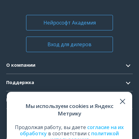
Нейрософт Академия
Вход для дилеров
О компании
Контакты
Поддержка
Официальные документы
Запрос ПО
Продукты
Новости
Мы используем cookies и Яндекс
Системные требования
Мероприятия
Метрику
ЭЭГ
Ремонт
Карьера
ЭМГ
Продолжая работу, вы даете
согласие на их
Поверка и калибровка
обработку
в соответствии с
политикой
ИОМ