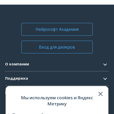
Нейрософт Академия
Вход для дилеров
О компании
Контакты
Поддержка
Официальные документы
Запрос ПО
Продукты
Новости
Мы используем cookies и Яндекс
Системные требования
Мероприятия
Метрику
ЭЭГ
Ремонт
Карьера
ЭМГ