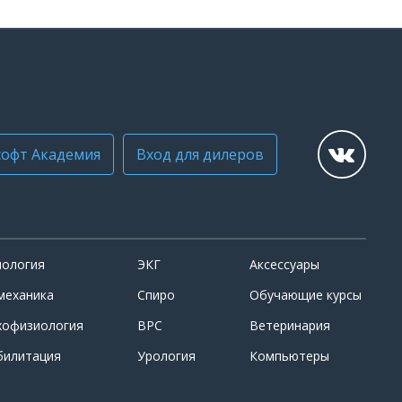
офт Академия
Вход для дилеров
иология
ЭКГ
Аксессуары
механика
Спиро
Обучающие курсы
хофизиология
ВРС
Ветеринария
билитация
Урология
Компьютеры