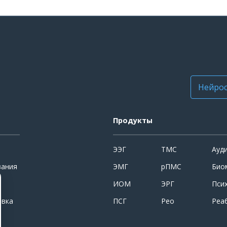
Нейрос
Продукты
ЭЭГ
ТМС
Ауд
вания
ЭМГ
рПМС
Био
ИОМ
ЭРГ
Пси
овка
ПСГ
Рео
Реа