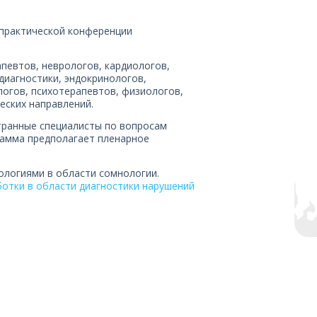
о-практической конференции
певтов, неврологов, кардиологов,
диагностики, эндокринологов,
логов, психотерапевтов, физиологов,
еских направлений.
транные специалисты по вопросам
грамма предполагает пленарное
ологиями в области сомнологии.
ботки в области диагностики нарушений