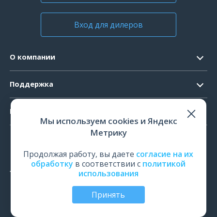
Вход для дилеров
О компании
Контакты
Поддержка
Официальные документы
Запрос ПО
Продукты
Новости
Мы используем cookies и Яндекс
Системные требования
Мероприятия
Метрику
ЭЭГ
Ремонт
Карьера
ЭМГ
Продолжая работу, вы даете
согласие на их
Поверка и калибровка
обработку
в соответствии с
политикой
ИОМ
использования
Оценить работу
ПСГ
Обучение
Принять
ТМС
© Все права защищены | ООО «Нейрософт», Иваново,
Россия, 2026