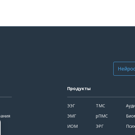
Нейрос
Продукты
ЭЭГ
ТМС
Ауд
вания
ЭМГ
рПМС
Био
ИОМ
ЭРГ
Пси