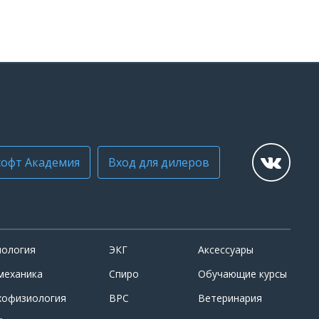
офт Академия
Вход для дилеров
иология
ЭКГ
Аксессуары
механика
Спиро
Обучающие курсы
хофизиология
ВРС
Ветеринария